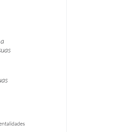
a 
suas 
uas 
entalidades 