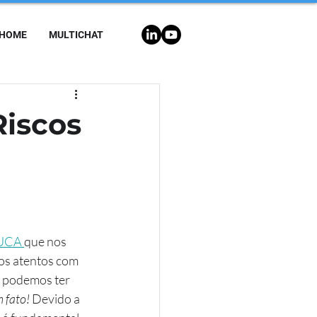
HOME
MULTICHAT
Riscos
UCA 
que nos 
os atentos com 
 podemos ter 
m fato!
 Devido a 