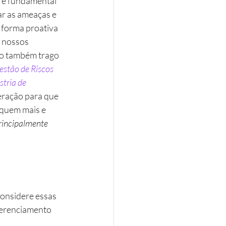
 
é fundamental 
r as ameaças e 
forma proativa 
 nossos 
so também trago 
stão de Riscos 
tria de 
eração para que 
iquem mais e 
principalmente 
onsidere essas 
gerenciamento 