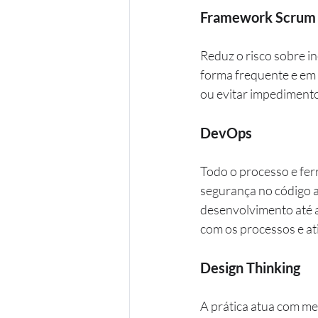
Framework Scrum o
Reduz o risco sobre in
forma frequente e em c
ou evitar impedimento
DevOps
Todo o processo e fe
segurança no código a
desenvolvimento até 
com os processos e at
Design Thinking
A prática atua com me