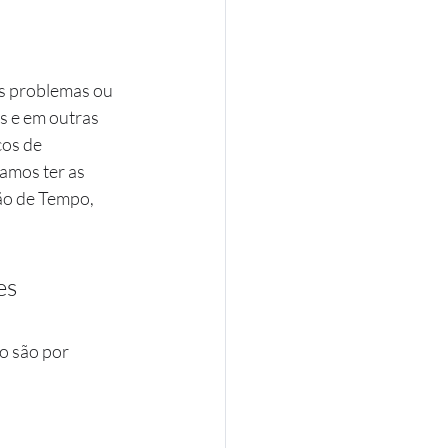
os problemas ou 
s e em outras 
os de 
amos ter as 
tão de Tempo, 
es 
o são por 
;