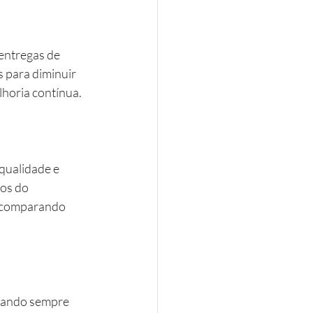
entregas de 
 para diminuir 
horia contínua.
ualidade e 
os do 
s comparando 
scando sempre 