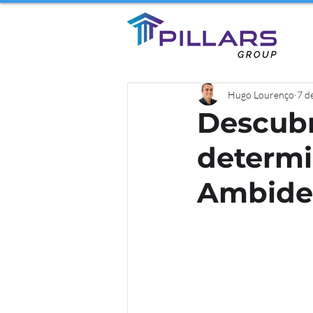
Hugo Lourenço
7 d
Descubr
determi
Ambides