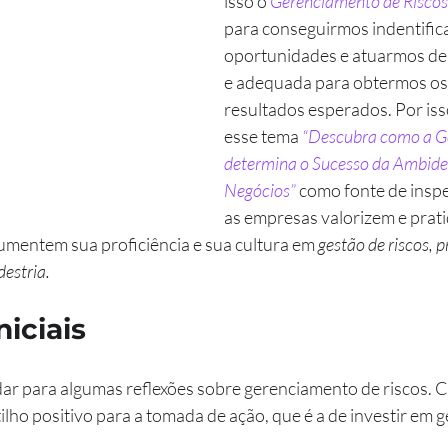
isso o 
Gerenciamento de Riscos
para conseguirmos indentifica
oportunidades e atuarmos de 
e adequada para obtermos os
resultados esperados. Por is
esse tema 
“Descubra como a Ge
determina o Sucesso da Ambides
Negócios”
 como fonte de insp
as empresas valorizem e prat
aumentem sua proficiência e sua cultura em 
gestão de riscos, 
estria.
niciais
ar para algumas reflexões sobre gerenciamento de riscos. C
ilho positivo para a tomada de ação, que é a de investir em 