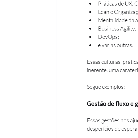
Práticas de UX, 
Lean e Organizaç
Mentalidade da a
Business Agility;
DevOps;
e várias outras.
Essas culturas, práti
inerente, uma caraterí
Segue exemplos:
Gestão de fluxo e 
Essas gestões nos aju
desperícios de espera,