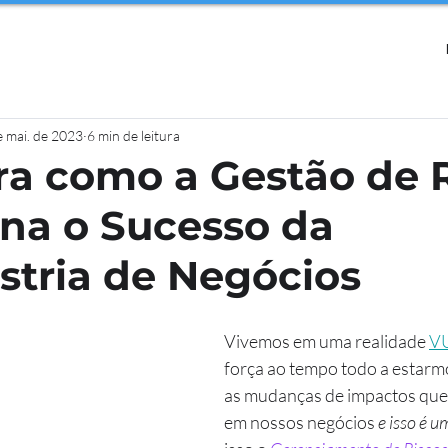
e mai. de 2023
6 min de leitura
a como a Gestão de 
na o Sucesso da
tria de Negócios
Vivemos em uma realidade 
V
força ao tempo todo a estarm
as mudanças de impactos que
em nossos negócios 
e isso é u