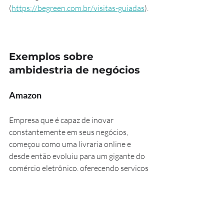
(
https://begreen.com.br/visitas-guiadas
).
Exemplos sobre 
ambidestria de negócios
Amazon
Empresa que é capaz de inovar 
constantemente em seus negócios, 
começou como uma livraria online e 
desde então evoluiu para um gigante do 
comércio eletrônico, oferecendo serviços 
como Amazon Prime, Amazon Web 
Services e Alexa. Ao mesmo tempo em 
que mantém um alto nível de eficiência 
operacional em sua cadeia de 