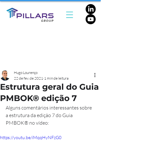
Hugo Lourenço
22 de fev. de 2021
1 min de leitura
Estrutura geral do Guia
PMBOK® edição 7
Alguns comentários interessantes sobre 
a estrutura da edição 7 do Guia 
PMBOK® no vídeo:
https://youtu.be/iMqqHyNFzG0