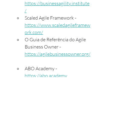
https://businessagility.institute
/
Scaled Agile Framework - 
https://www.scaledagileframew
ork.com/
O Guia de Referência do Agile 
Business Owner - 
https://agilebusinessowner.org/
ABO Academy - 
https://abo.academy
Posts recentes
Ver tudo